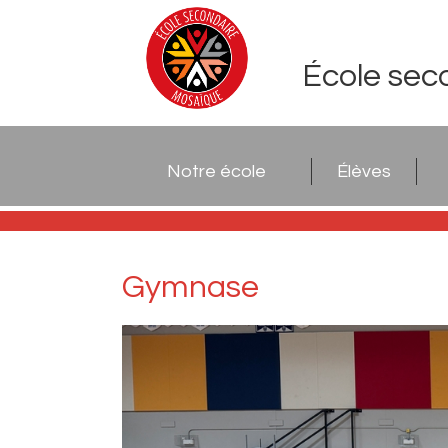
École sec
Notre école
Élèves
Gymnase